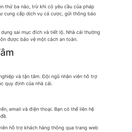
ên thứ ba nào, trừ khi có yêu cầu của pháp
hư cung cấp dịch vụ cá cược, gửi thông báo
 dụng sai mục đích và tiết lộ. Nhà cái thường
luôn được bảo vệ một cách an toàn.
Tâm
ghiệp và tận tâm. Đội ngũ nhân viên hỗ trợ
c quy định của nhà cái.
n, email và điện thoại. Bạn có thể liên hệ
 đề.
n viên hỗ trợ khách hàng thông qua trang web