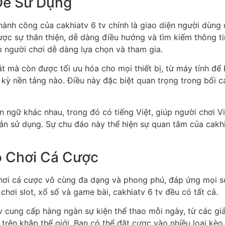
Dễ Sử Dụng
ành công của cakhiatv 6 tv chính là giao diện người dùng 
ợc sự thân thiện, dễ dàng điều hướng và tìm kiếm thông ti
p người chơi dễ dàng lựa chọn và tham gia.
t mà còn được tối ưu hóa cho mọi thiết bị, từ máy tính để b
kỳ nền tảng nào. Điều này đặc biệt quan trọng trong bối 
ôn ngữ khác nhau, trong đó có tiếng Việt, giúp người chơi 
oản sử dụng. Sự chu đáo này thể hiện sự quan tâm của cakhi
ò Chơi Cá Cược
hơi cá cược vô cùng đa dạng và phong phú, đáp ứng mọi sở
chơi slot, xổ số và game bài, cakhiatv 6 tv đều có tất cả.
tv cung cấp hàng ngàn sự kiện thể thao mỗi ngày, từ các gi
rên khắp thế giới. Bạn có thể đặt cược vào nhiều loại kèo