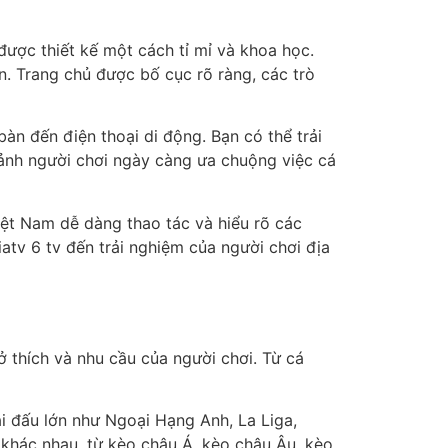
được thiết kế một cách tỉ mỉ và khoa học.
n. Trang chủ được bố cục rõ ràng, các trò
àn đến điện thoại di động. Bạn có thể trải
cảnh người chơi ngày càng ưa chuộng việc cá
Việt Nam dễ dàng thao tác và hiểu rõ các
atv 6 tv đến trải nghiệm của người chơi địa
 thích và nhu cầu của người chơi. Từ cá
ải đấu lớn như Ngoại Hạng Anh, La Liga,
 khác nhau, từ kèo châu Á, kèo châu Âu, kèo