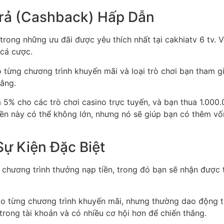
rả (Cashback) Hấp Dẫn
trong những ưu đãi được yêu thích nhất tại cakhiatv 6 tv. V
 cá cược.
 từng chương trình khuyến mãi và loại trò chơi bạn tham gi
hắng.
ả 5% cho các trò chơi casino trực tuyến, và bạn thua 1.00
ền này có thể không lớn, nhưng nó sẽ giúp bạn có thêm vốn
ự Kiện Đặc Biệt
chương trình thưởng nạp tiền, trong đó bạn sẽ nhận được t
ào từng chương trình khuyến mãi, nhưng thường dao động từ
trong tài khoản và có nhiều cơ hội hơn để chiến thắng.