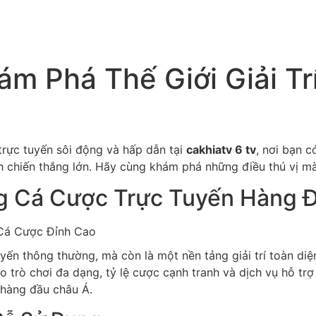
hám Phá Thế Giới Giải T
 trực tuyến sôi động và hấp dẫn tại
cakhiatv 6 tv
, nơi bạn c
 chiến thắng lớn. Hãy cùng khám phá những điều thú vị mà 
ng Cá Cược Trực Tuyến Hàng 
uyến thông thường, mà còn là một nền tảng giải trí toàn diệ
o trò chơi đa dạng, tỷ lệ cược cạnh tranh và dịch vụ hỗ tr
 hàng đầu châu Á.