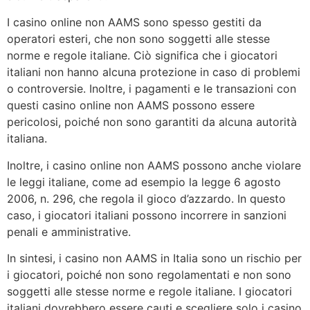
I casino online non AAMS sono spesso gestiti da
operatori esteri, che non sono soggetti alle stesse
norme e regole italiane. Ciò significa che i giocatori
italiani non hanno alcuna protezione in caso di problemi
o controversie. Inoltre, i pagamenti e le transazioni con
questi casino online non AAMS possono essere
pericolosi, poiché non sono garantiti da alcuna autorità
italiana.
Inoltre, i casino online non AAMS possono anche violare
le leggi italiane, come ad esempio la legge 6 agosto
2006, n. 296, che regola il gioco d’azzardo. In questo
caso, i giocatori italiani possono incorrere in sanzioni
penali e amministrative.
In sintesi, i casino non AAMS in Italia sono un rischio per
i giocatori, poiché non sono regolamentati e non sono
soggetti alle stesse norme e regole italiane. I giocatori
italiani dovrebbero essere cauti e scegliere solo i casino