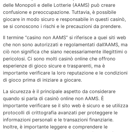
delle Monopoli e delle Lotterie (AAMS) può creare
confusione e preoccupazione. Tuttavia, è possibile
giocare in modo sicuro e responsabile in questi casinò,
se si conoscono i rischi e le precauzioni da prendere.
Il termine “casino non AAMS” si riferisce a quei siti web
che non sono autorizzati e regolamentati dall’AAMS, ma
ciò non significa che siano necessariamente illegittimi o
pericolosi. Ci sono molti casinò online che offrono
esperienze di gioco sicure e trasparenti, ma è
importante verificare la loro reputazione e le condizioni
di gioco prima di iniziare a giocare.
La sicurezza è il principale aspetto da considerare
quando si parla di casinò online non AAMS. È
importante verificare se il sito web è sicuro e se utilizza
protocolli di crittografia avanzati per proteggere le
informazioni personali e le transazioni finanziarie.
Inoltre, è importante leggere e comprendere le