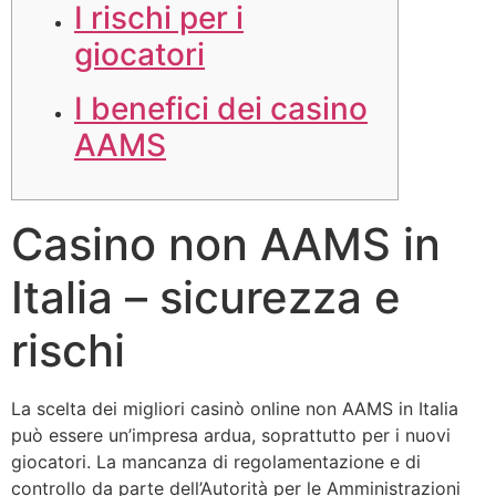
I rischi per i
giocatori
I benefici dei casino
AAMS
Casino non AAMS in
Italia – sicurezza e
rischi
La scelta dei migliori casinò online non AAMS in Italia
può essere un’impresa ardua, soprattutto per i nuovi
giocatori. La mancanza di regolamentazione e di
controllo da parte dell’Autorità per le Amministrazioni