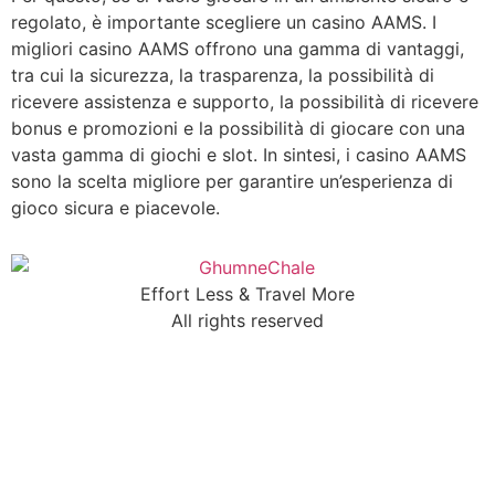
regolato, è importante scegliere un casino AAMS. I
migliori casino AAMS offrono una gamma di vantaggi,
tra cui la sicurezza, la trasparenza, la possibilità di
ricevere assistenza e supporto, la possibilità di ricevere
bonus e promozioni e la possibilità di giocare con una
vasta gamma di giochi e slot. In sintesi, i casino AAMS
sono la scelta migliore per garantire un’esperienza di
gioco sicura e piacevole.
Effort Less & Travel More
All rights reserved