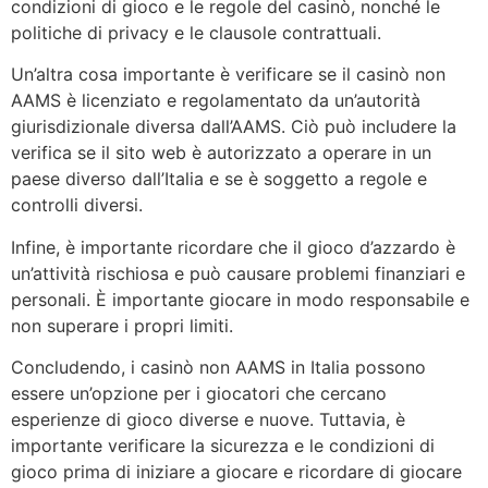
condizioni di gioco e le regole del casinò, nonché le
politiche di privacy e le clausole contrattuali.
Un’altra cosa importante è verificare se il casinò non
AAMS è licenziato e regolamentato da un’autorità
giurisdizionale diversa dall’AAMS. Ciò può includere la
verifica se il sito web è autorizzato a operare in un
paese diverso dall’Italia e se è soggetto a regole e
controlli diversi.
Infine, è importante ricordare che il gioco d’azzardo è
un’attività rischiosa e può causare problemi finanziari e
personali. È importante giocare in modo responsabile e
non superare i propri limiti.
Concludendo, i casinò non AAMS in Italia possono
essere un’opzione per i giocatori che cercano
esperienze di gioco diverse e nuove. Tuttavia, è
importante verificare la sicurezza e le condizioni di
gioco prima di iniziare a giocare e ricordare di giocare