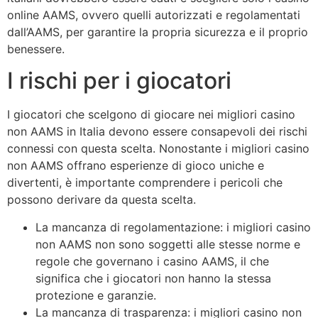
online AAMS, ovvero quelli autorizzati e regolamentati
dall’AAMS, per garantire la propria sicurezza e il proprio
benessere.
I rischi per i giocatori
I giocatori che scelgono di giocare nei migliori casino
non AAMS in Italia devono essere consapevoli dei rischi
connessi con questa scelta. Nonostante i migliori casino
non AAMS offrano esperienze di gioco uniche e
divertenti, è importante comprendere i pericoli che
possono derivare da questa scelta.
La mancanza di regolamentazione: i migliori casino
non AAMS non sono soggetti alle stesse norme e
regole che governano i casino AAMS, il che
significa che i giocatori non hanno la stessa
protezione e garanzie.
La mancanza di trasparenza: i migliori casino non