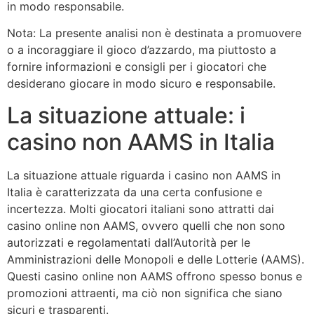
in modo responsabile.
Nota: La presente analisi non è destinata a promuovere
o a incoraggiare il gioco d’azzardo, ma piuttosto a
fornire informazioni e consigli per i giocatori che
desiderano giocare in modo sicuro e responsabile.
La situazione attuale: i
casino non AAMS in Italia
La situazione attuale riguarda i casino non AAMS in
Italia è caratterizzata da una certa confusione e
incertezza. Molti giocatori italiani sono attratti dai
casino online non AAMS, ovvero quelli che non sono
autorizzati e regolamentati dall’Autorità per le
Amministrazioni delle Monopoli e delle Lotterie (AAMS).
Questi casino online non AAMS offrono spesso bonus e
promozioni attraenti, ma ciò non significa che siano
sicuri e trasparenti.