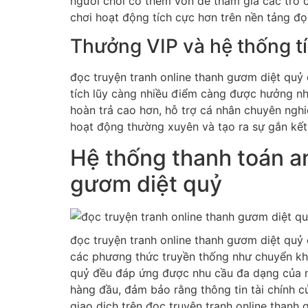
người chơi có thêm vốn để tham gia các trò 
chơi hoạt động tích cực hơn trên nền tảng đọ
Thưởng VIP và hệ thống t
đọc truyện tranh online thanh gươm diệt quỷ
tích lũy càng nhiều điểm càng được hưởng nhi
hoàn trả cao hơn, hỗ trợ cá nhân chuyên nghi
hoạt động thường xuyên và tạo ra sự gắn kết 
Hệ thống thanh toán an 
gươm diệt quỷ
đọc truyện tranh online thanh gươm diệt quỷ 
các phương thức truyền thống như chuyển kho
quỷ đều đáp ứng được nhu cầu đa dạng của ng
hàng đầu, đảm bảo rằng thông tin tài chính c
giao dịch trên đọc truyện tranh online thanh 