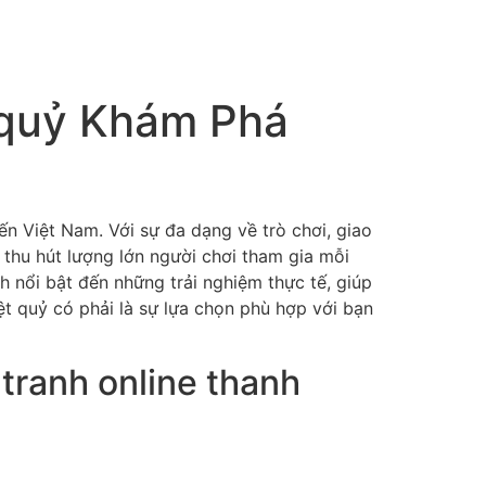
t quỷ Khám Phá
ến Việt Nam. Với sự đa dạng về trò chơi, giao
 thu hút lượng lớn người chơi tham gia mỗi
h nổi bật đến những trải nghiệm thực tế, giúp
ệt quỷ có phải là sự lựa chọn phù hợp với bạn
 tranh online thanh