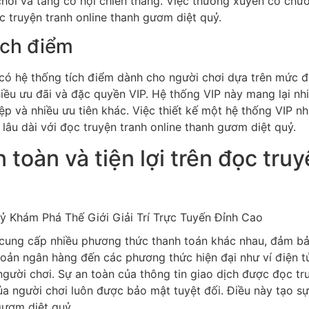
chơi và tăng cơ hội chiến thắng. Việc thường xuyên có chư
c truyện tranh online thanh gươm diệt quỷ.
ích điểm
 có hệ thống tích điểm dành cho người chơi dựa trên mức đ
ều ưu đãi và đặc quyền VIP. Hệ thống VIP này mang lại nhiề
ệp và nhiều ưu tiên khác. Việc thiết kế một hệ thống VIP n
lâu dài với đọc truyện tranh online thanh gươm diệt quỷ.
toàn và tiện lợi trên đọc truy
cung cấp nhiều phương thức thanh toán khác nhau, đảm bảo 
ản ngân hàng đến các phương thức hiện đại như ví điện tử
ười chơi. Sự an toàn của thông tin giao dịch được đọc tru
ủa người chơi luôn được bảo mật tuyệt đối. Điều này tạo sự
gươm diệt quỷ.