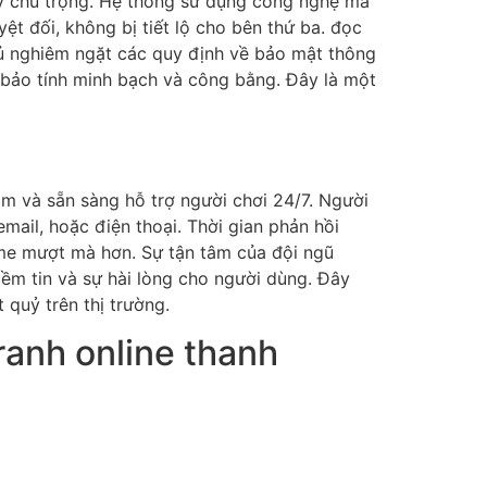
uỷ chú trọng. Hệ thống sử dụng công nghệ mã
yệt đối, không bị tiết lộ cho bên thứ ba. đọc
hủ nghiêm ngặt các quy định về bảo mật thông
m bảo tính minh bạch và công bằng. Đây là một
m và sẵn sàng hỗ trợ người chơi 24/7. Người
mail, hoặc điện thoại. Thời gian phản hồi
game mượt mà hơn. Sự tận tâm của đội ngũ
ềm tin và sự hài lòng cho người dùng. Đây
 quỷ trên thị trường.
ranh online thanh