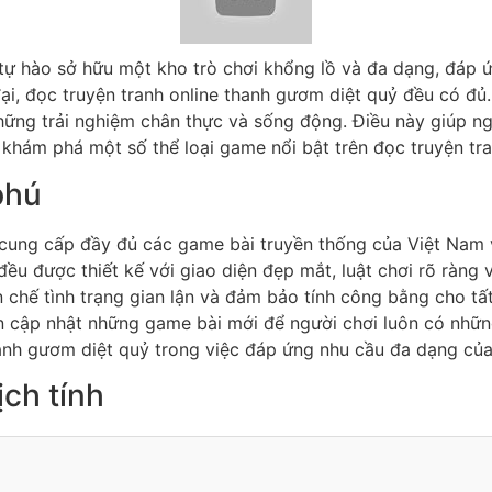
tự hào sở hữu một kho trò chơi khổng lồ và đa dạng, đáp ứ
ại, đọc truyện tranh online thanh gươm diệt quỷ đều có đủ
ững trải nghiệm chân thực và sống động. Điều này giúp ngư
 khám phá một số thể loại game nổi bật trên đọc truyện tr
phú
 cung cấp đầy đủ các game bài truyền thống của Việt Nam
 đều được thiết kế với giao diện đẹp mắt, luật chơi rõ ràng
 chế tình trạng gian lận và đảm bảo tính công bằng cho tất
 cập nhật những game bài mới để người chơi luôn có những
hanh gươm diệt quỷ trong việc đáp ứng nhu cầu đa dạng của
ịch tính