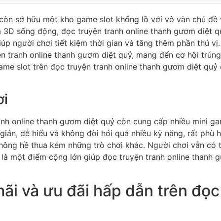
 còn sở hữu một kho game slot khổng lồ với vô vàn chủ đề 
ọa 3D sống động, đọc truyện tranh online thanh gươm diệt
úp người chơi tiết kiệm thời gian và tăng thêm phần thú vị
yện tranh online thanh gươm diệt quỷ, mang đến cơ hội trú
ame slot trên đọc truyện tranh online thanh gươm diệt qu
ơi
anh online thanh gươm diệt quỷ còn cung cấp nhiều mini gam
iản, dễ hiểu và không đòi hỏi quá nhiều kỹ năng, rất phù 
 không hề thua kém những trò chơi khác. Người chơi vẫn có 
 là một điểm cộng lớn giúp đọc truyện tranh online thanh 
i và ưu đãi hấp dẫn trên đọc 