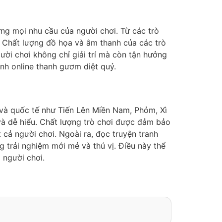
ng mọi nhu cầu của người chơi. Từ các trò
. Chất lượng đồ họa và âm thanh của các trò
ời chơi không chỉ giải trí mà còn tận hưởng
anh online thanh gươm diệt quỷ.
 và quốc tế như Tiến Lên Miền Nam, Phỏm, Xì
 và dễ hiểu. Chất lượng trò chơi được đảm bảo
 cả người chơi. Ngoài ra, đọc truyện tranh
 trải nghiệm mới mẻ và thú vị. Điều này thể
 người chơi.