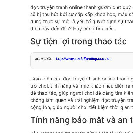
đọc truyện tranh online thanh gươm diệt quỷ đ
sẽ bị thu hút bởi sự sắp xếp khoa học, màu s
dùng thực sự mới là yếu tố quyết định sự thà
điều này đến đâu? Hãy cùng tìm hiểu.
Sự tiện lợi trong thao tác
xem thêm:
http://www.socialfunding.com.vn
Giao diện của đọc truyện tranh online thanh 
trò chơi, tính năng và mục khác nhau diễn ra
dễ thao tác, giúp người chơi dễ dàng tìm ki
chóng làm quen và trải nghiệm đọc truyện tr
cộng lớn, giúp người chơi tiết kiệm thời gian 
Tính năng bảo mật và an 