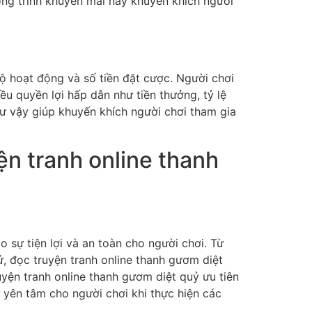
ơng trình khuyến mãi này khuyến khích người
ộ hoạt động và số tiền đặt cược. Người chơi
u quyền lợi hấp dẫn như tiền thưởng, tỷ lệ
hư vậy giúp khuyến khích người chơi tham gia
ện tranh online thanh
sự tiện lợi và an toàn cho người chơi. Từ
, đọc truyện tranh online thanh gươm diệt
yện tranh online thanh gươm diệt quỷ ưu tiên
 yên tâm cho người chơi khi thực hiện các