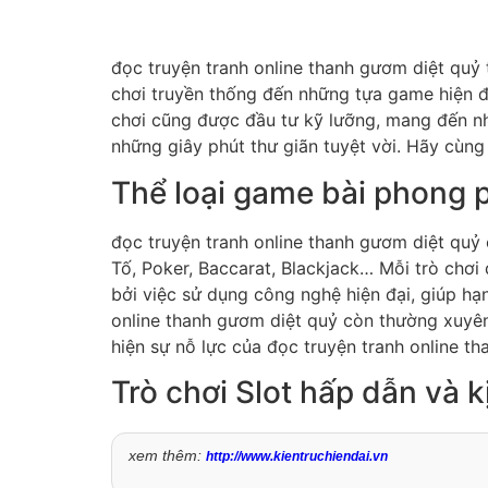
đọc truyện tranh online thanh gươm diệt quỷ 
chơi truyền thống đến những tựa game hiện đ
chơi cũng được đầu tư kỹ lưỡng, mang đến nh
những giây phút thư giãn tuyệt vời. Hãy cùng
Thể loại game bài phong 
đọc truyện tranh online thanh gươm diệt quỷ
Tố, Poker, Baccarat, Blackjack… Mỗi trò chơi
bởi việc sử dụng công nghệ hiện đại, giúp hạn
online thanh gươm diệt quỷ còn thường xuyên
hiện sự nỗ lực của đọc truyện tranh online t
Trò chơi Slot hấp dẫn và k
xem thêm:
http://www.kientruchiendai.vn