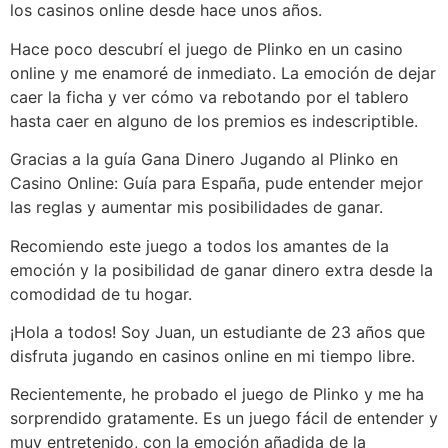
los casinos online desde hace unos años.
Hace poco descubrí el juego de Plinko en un casino
online y me enamoré de inmediato. La emoción de dejar
caer la ficha y ver cómo va rebotando por el tablero
hasta caer en alguno de los premios es indescriptible.
Gracias a la guía Gana Dinero Jugando al Plinko en
Casino Online: Guía para España, pude entender mejor
las reglas y aumentar mis posibilidades de ganar.
Recomiendo este juego a todos los amantes de la
emoción y la posibilidad de ganar dinero extra desde la
comodidad de tu hogar.
¡Hola a todos! Soy Juan, un estudiante de 23 años que
disfruta jugando en casinos online en mi tiempo libre.
Recientemente, he probado el juego de Plinko y me ha
sorprendido gratamente. Es un juego fácil de entender y
muy entretenido, con la emoción añadida de la