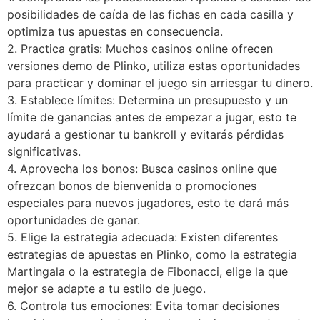
posibilidades de caída de las fichas en cada casilla y
optimiza tus apuestas en consecuencia.
2. Practica gratis: Muchos casinos online ofrecen
versiones demo de Plinko, utiliza estas oportunidades
para practicar y dominar el juego sin arriesgar tu dinero.
3. Establece límites: Determina un presupuesto y un
límite de ganancias antes de empezar a jugar, esto te
ayudará a gestionar tu bankroll y evitarás pérdidas
significativas.
4. Aprovecha los bonos: Busca casinos online que
ofrezcan bonos de bienvenida o promociones
especiales para nuevos jugadores, esto te dará más
oportunidades de ganar.
5. Elige la estrategia adecuada: Existen diferentes
estrategias de apuestas en Plinko, como la estrategia
Martingala o la estrategia de Fibonacci, elige la que
mejor se adapte a tu estilo de juego.
6. Controla tus emociones: Evita tomar decisiones