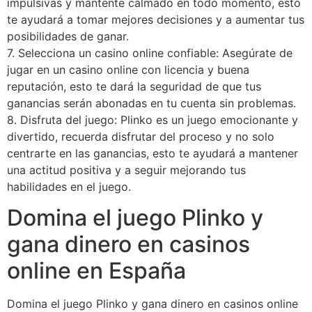
impulsivas y mantente calmado en todo momento, esto
te ayudará a tomar mejores decisiones y a aumentar tus
posibilidades de ganar.
7. Selecciona un casino online confiable: Asegúrate de
jugar en un casino online con licencia y buena
reputación, esto te dará la seguridad de que tus
ganancias serán abonadas en tu cuenta sin problemas.
8. Disfruta del juego: Plinko es un juego emocionante y
divertido, recuerda disfrutar del proceso y no solo
centrarte en las ganancias, esto te ayudará a mantener
una actitud positiva y a seguir mejorando tus
habilidades en el juego.
Domina el juego Plinko y
gana dinero en casinos
online en España
Domina el juego Plinko y gana dinero en casinos online