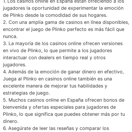
1. Los casinos online en España están ofreciendo a los
jugadores la oportunidad de experimentar la emoción
de Plinko desde la comodidad de sus hogares.
2. Con una amplia gama de casinos en línea disponibles,
encontrar el juego de Plinko perfecto es más fácil que
nunca.
3. La mayoría de los casinos online ofrecen versiones
en vivo de Plinko, lo que permite a los jugadores
interactuar con dealers en tiempo real y otros
jugadores.
4. Además de la emoción de ganar dinero en efectivo,
Juega al Plinko en casinos online también es una
excelente manera de mejorar tus habilidades y
estrategias de juego.
5. Muchos casinos online en España ofrecen bonos de
bienvenida y ofertas especiales para jugadores de
Plinko, lo que significa que puedes obtener más por tu
dinero.
6. Asegúrate de leer las reseñas y comparar los