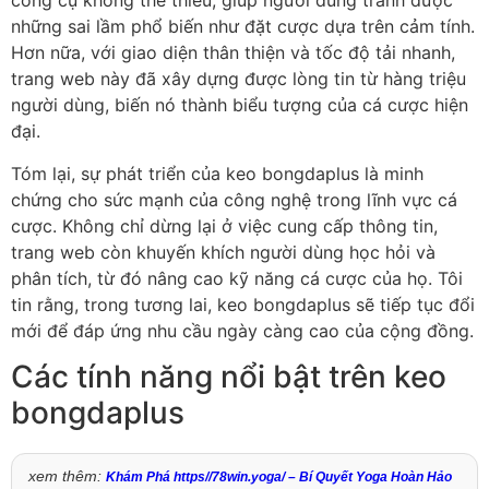
công cụ không thể thiếu, giúp người dùng tránh được
những sai lầm phổ biến như đặt cược dựa trên cảm tính.
Hơn nữa, với giao diện thân thiện và tốc độ tải nhanh,
trang web này đã xây dựng được lòng tin từ hàng triệu
người dùng, biến nó thành biểu tượng của cá cược hiện
đại.
Tóm lại, sự phát triển của keo bongdaplus là minh
chứng cho sức mạnh của công nghệ trong lĩnh vực cá
cược. Không chỉ dừng lại ở việc cung cấp thông tin,
trang web còn khuyến khích người dùng học hỏi và
phân tích, từ đó nâng cao kỹ năng cá cược của họ. Tôi
tin rằng, trong tương lai, keo bongdaplus sẽ tiếp tục đổi
mới để đáp ứng nhu cầu ngày càng cao của cộng đồng.
Các tính năng nổi bật trên keo
bongdaplus
xem thêm:
Khám Phá https//78win.yoga/ – Bí Quyết Yoga Hoàn Hảo