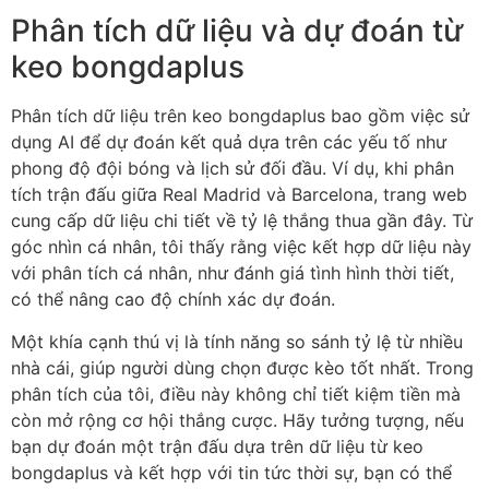
Phân tích dữ liệu và dự đoán từ
keo bongdaplus
Phân tích dữ liệu trên keo bongdaplus bao gồm việc sử
dụng AI để dự đoán kết quả dựa trên các yếu tố như
phong độ đội bóng và lịch sử đối đầu. Ví dụ, khi phân
tích trận đấu giữa Real Madrid và Barcelona, trang web
cung cấp dữ liệu chi tiết về tỷ lệ thắng thua gần đây. Từ
góc nhìn cá nhân, tôi thấy rằng việc kết hợp dữ liệu này
với phân tích cá nhân, như đánh giá tình hình thời tiết,
có thể nâng cao độ chính xác dự đoán.
Một khía cạnh thú vị là tính năng so sánh tỷ lệ từ nhiều
nhà cái, giúp người dùng chọn được kèo tốt nhất. Trong
phân tích của tôi, điều này không chỉ tiết kiệm tiền mà
còn mở rộng cơ hội thắng cược. Hãy tưởng tượng, nếu
bạn dự đoán một trận đấu dựa trên dữ liệu từ keo
bongdaplus và kết hợp với tin tức thời sự, bạn có thể