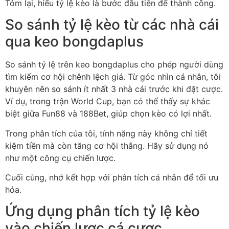
Tóm lại, hiểu tỷ lệ kèo là bước đầu tiên để thành công.
So sánh tỷ lệ kèo từ các nhà cái
qua keo bongdaplus
So sánh tỷ lệ trên keo bongdaplus cho phép người dùng
tìm kiếm cơ hội chênh lệch giá. Từ góc nhìn cá nhân, tôi
khuyên nên so sánh ít nhất 3 nhà cái trước khi đặt cược.
Ví dụ, trong trận World Cup, bạn có thể thấy sự khác
biệt giữa Fun88 và 188Bet, giúp chọn kèo có lợi nhất.
Trong phân tích của tôi, tính năng này không chỉ tiết
kiệm tiền mà còn tăng cơ hội thắng. Hãy sử dụng nó
như một công cụ chiến lược.
Cuối cùng, nhớ kết hợp với phân tích cá nhân để tối ưu
hóa.
Ứng dụng phân tích tỷ lệ kèo
vào chiến lược cá cược