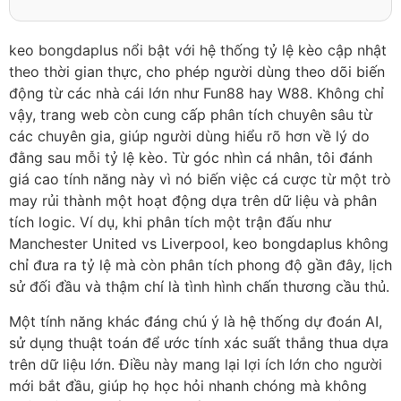
keo bongdaplus nổi bật với hệ thống tỷ lệ kèo cập nhật
theo thời gian thực, cho phép người dùng theo dõi biến
động từ các nhà cái lớn như Fun88 hay W88. Không chỉ
vậy, trang web còn cung cấp phân tích chuyên sâu từ
các chuyên gia, giúp người dùng hiểu rõ hơn về lý do
đằng sau mỗi tỷ lệ kèo. Từ góc nhìn cá nhân, tôi đánh
giá cao tính năng này vì nó biến việc cá cược từ một trò
may rủi thành một hoạt động dựa trên dữ liệu và phân
tích logic. Ví dụ, khi phân tích một trận đấu như
Manchester United vs Liverpool, keo bongdaplus không
chỉ đưa ra tỷ lệ mà còn phân tích phong độ gần đây, lịch
sử đối đầu và thậm chí là tình hình chấn thương cầu thủ.
Một tính năng khác đáng chú ý là hệ thống dự đoán AI,
sử dụng thuật toán để ước tính xác suất thắng thua dựa
trên dữ liệu lớn. Điều này mang lại lợi ích lớn cho người
mới bắt đầu, giúp họ học hỏi nhanh chóng mà không