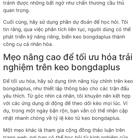
tránh được những bất ngờ như chấn thương cầu thủ
quan trọng.
Cuối cùng, hãy sử dụng phần dự đoán để học hỏi. Tôi
tin rằng, qua việc phân tích liên tục, người dùng có thể
phát triển kỹ năng riêng, biến keo bongdaplus thành
công cụ cá nhân hóa.
Mẹo nâng cao để tối ưu hóa trải
nghiệm trên keo bongdaplus
Để tối ưu hóa, hãy sử dụng tính năng tùy chỉnh trên keo
bongdaplus, như thiết lập thông báo cho các trận đấu
yêu thích. Từ góc nhìn cá nhân, tôi khuyên nên kết hợp
với các ứng dụng di động để theo dõi kèo mọi lúc. Ví
dụ, trong một ngày bận rộn, bạn vẫn có thể nhận cập
nhật nhanh chóng về tỷ lệ kèo từ keo bongdaplus.
Một mẹo khác là tham gia cộng đồng thảo luận trên
trang web, nơi bạn có thể học hỏi từ kinh nghiệm của