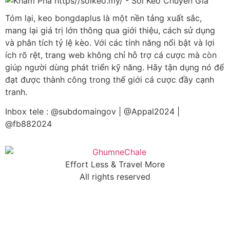
Tóm lại, keo bongdaplus là một nền tảng xuất sắc,
mang lại giá trị lớn thông qua giới thiệu, cách sử dụng
và phân tích tỷ lệ kèo. Với các tính năng nổi bật và lợi
ích rõ rệt, trang web không chỉ hỗ trợ cá cược mà còn
giúp người dùng phát triển kỹ năng. Hãy tận dụng nó để
đạt được thành công trong thế giới cá cược đầy cạnh
tranh.
Inbox tele : @subdomaingov | @Appal2024 |
@fb882024
Effort Less & Travel More
All rights reserved