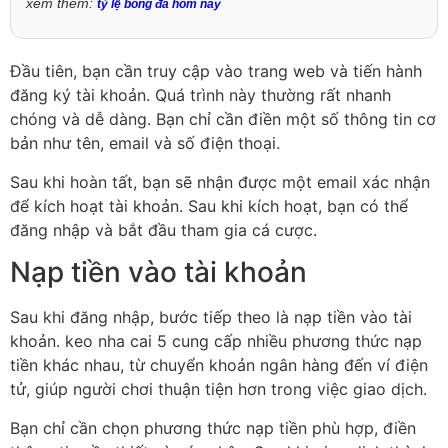
xem thêm:
tỷ lệ bóng đá hôm nay
Đầu tiên, bạn cần truy cập vào trang web và tiến hành
đăng ký tài khoản. Quá trình này thường rất nhanh
chóng và dễ dàng. Bạn chỉ cần điền một số thông tin cơ
bản như tên, email và số điện thoại.
Sau khi hoàn tất, bạn sẽ nhận được một email xác nhận
để kích hoạt tài khoản. Sau khi kích hoạt, bạn có thể
đăng nhập và bắt đầu tham gia cá cược.
Nạp tiền vào tài khoản
Sau khi đăng nhập, bước tiếp theo là nạp tiền vào tài
khoản. keo nha cai 5 cung cấp nhiều phương thức nạp
tiền khác nhau, từ chuyển khoản ngân hàng đến ví điện
tử, giúp người chơi thuận tiện hơn trong việc giao dịch.
Bạn chỉ cần chọn phương thức nạp tiền phù hợp, điền