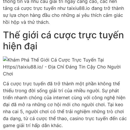
thông tin và nhu cầu giải trí ngày càng cao, các nền
tảng cá cược trực tuyến như taixiu88.io đang trở thành
sự lựa chọn hàng đầu cho những ai yêu thích cảm giác
hồi hộp và thử thách.
Thế giới cá cược trực tuyến
hiện đại
Cá cược trực tuyến đã trở thành một phần không thể
thiếu trong đời sống giải trí của nhiều người. Sự phát
triển nhanh chóng của internet cùng với công nghệ hiện
đại đã mở ra những cơ hội mới cho người chơi. Tại keo
nha cai 5, người chơi có thể trải nghiệm những trò chơi
đa dạng, từ cá cược thể thao, casino trực tuyến đến các
game giải trí hấp dẫn khác.