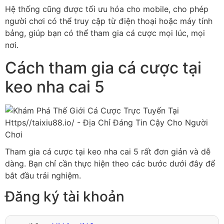
Hệ thống cũng được tối ưu hóa cho mobile, cho phép
người chơi có thể truy cập từ điện thoại hoặc máy tính
bảng, giúp bạn có thể tham gia cá cược mọi lúc, mọi
nơi.
Cách tham gia cá cược tại
keo nha cai 5
Tham gia cá cược tại keo nha cai 5 rất đơn giản và dễ
dàng. Bạn chỉ cần thực hiện theo các bước dưới đây để
bắt đầu trải nghiệm.
Đăng ký tài khoản