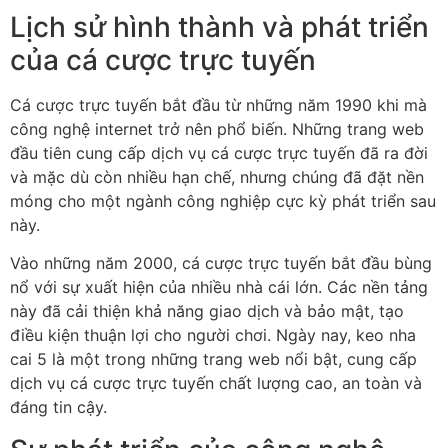
Lịch sử hình thành và phát triển
của cá cược trực tuyến
Cá cược trực tuyến bắt đầu từ những năm 1990 khi mà
công nghệ internet trở nên phổ biến. Những trang web
đầu tiên cung cấp dịch vụ cá cược trực tuyến đã ra đời
và mặc dù còn nhiều hạn chế, nhưng chúng đã đặt nền
móng cho một ngành công nghiệp cực kỳ phát triển sau
này.
Vào những năm 2000, cá cược trực tuyến bắt đầu bùng
nổ với sự xuất hiện của nhiều nhà cái lớn. Các nền tảng
này đã cải thiện khả năng giao dịch và bảo mật, tạo
điều kiện thuận lợi cho người chơi. Ngày nay, keo nha
cai 5 là một trong những trang web nổi bật, cung cấp
dịch vụ cá cược trực tuyến chất lượng cao, an toàn và
đáng tin cậy.