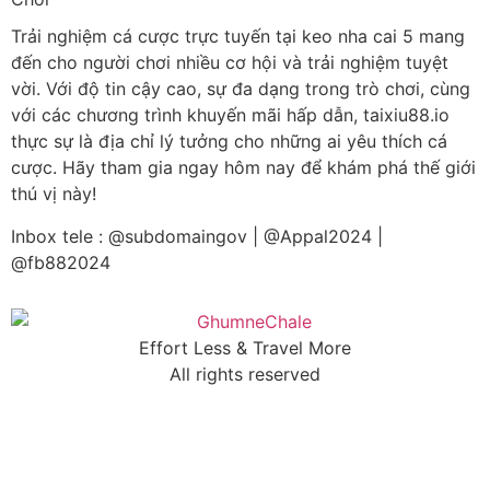
Trải nghiệm cá cược trực tuyến tại keo nha cai 5 mang
đến cho người chơi nhiều cơ hội và trải nghiệm tuyệt
vời. Với độ tin cậy cao, sự đa dạng trong trò chơi, cùng
với các chương trình khuyến mãi hấp dẫn, taixiu88.io
thực sự là địa chỉ lý tưởng cho những ai yêu thích cá
cược. Hãy tham gia ngay hôm nay để khám phá thế giới
thú vị này!
Inbox tele : @subdomaingov | @Appal2024 |
@fb882024
Effort Less & Travel More
All rights reserved