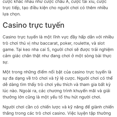
cược khác nhau như cược châu Á, cược tài xỉu, cược
trực tiếp, tạo điều kiện cho người chơi có thêm nhiều
lựa chọn.
Casino trực tuyến
Casino trực tuyến là một lĩnh vực đầy hấp dẫn với nhiều
trò chơi thú vị như baccarat, poker, roulette, và slot
game. Tại keo nha cai 5, người chơi sẽ được trải nghiệm
cảm giác chân thật như đang chơi ở một sòng bài thực
sự.
Một trong những điểm nổi bật của casino trực tuyến là
sự đa dạng về trò chơi và tỷ lệ cược. Người chơi có thể
dễ dàng tìm thấy trò chơi yêu thích và tham gia bất kỳ
lúc nào. Ngoài ra, các chương trình khuyến mãi và giải
thưởng lớn cũng là một yếu tố thu hút người chơi.
Người chơi cần có chiến lược và kỹ năng để giành chiến
thắng trong các trò chơi casino. Việc luyện tập thường