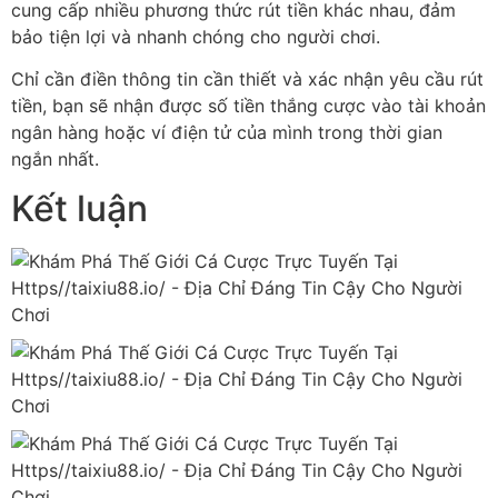
cung cấp nhiều phương thức rút tiền khác nhau, đảm
bảo tiện lợi và nhanh chóng cho người chơi.
Chỉ cần điền thông tin cần thiết và xác nhận yêu cầu rút
tiền, bạn sẽ nhận được số tiền thắng cược vào tài khoản
ngân hàng hoặc ví điện tử của mình trong thời gian
ngắn nhất.
Kết luận