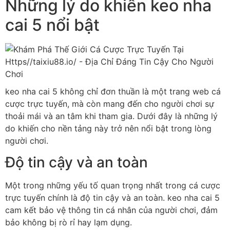
Những lý do khiến keo nha
cai 5 nổi bật
keo nha cai 5 không chỉ đơn thuần là một trang web cá
cược trực tuyến, mà còn mang đến cho người chơi sự
thoải mái và an tâm khi tham gia. Dưới đây là những lý
do khiến cho nền tảng này trở nên nổi bật trong lòng
người chơi.
Độ tin cậy và an toàn
Một trong những yếu tố quan trọng nhất trong cá cược
trực tuyến chính là độ tin cậy và an toàn. keo nha cai 5
cam kết bảo vệ thông tin cá nhân của người chơi, đảm
bảo không bị rò rỉ hay lạm dụng.