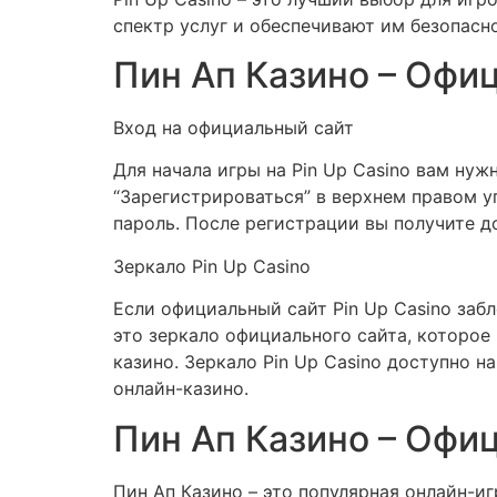
спектр услуг и обеспечивают им безопасно
Пин Ап Казино – Офи
Вход на официальный сайт
Для начала игры на Pin Up Casino вам ну
“Зарегистрироваться” в верхнем правом у
пароль. После регистрации вы получите д
Зеркало Pin Up Casino
Если официальный сайт Pin Up Casino заб
это зеркало официального сайта, которое 
казино. Зеркало Pin Up Casino доступно н
онлайн-казино.
Пин Ап Казино – Офи
Пин Ап Казино – это популярная онлайн-и