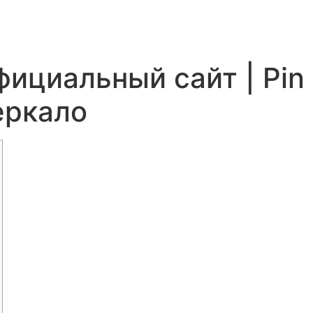
ициальный сайт | Pin 
еркало