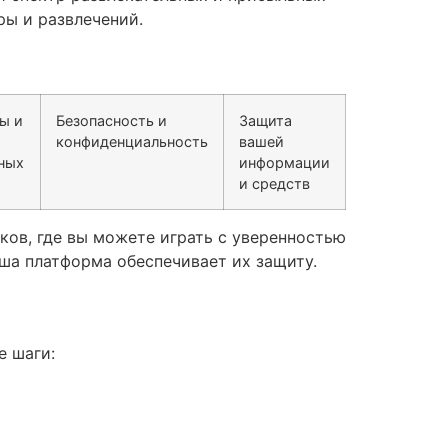
ры и развлечений.
ы и
Безопасность и
Защита
конфиденциальность
вашей
ных
информации
и средств
оков, где вы можете играть с уверенностью
аша платформа обеспечивает их защиту.
е шаги: