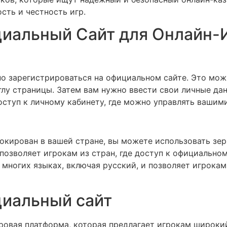
сть и честность игр.
циальный Сайт для Онлайн-
жно зарегистрироваться на официальном сайте. Это мож
глу страницы. Затем вам нужно ввести свои личные дан
оступ к личному кабинету, где можно управлять вашими
локирован в вашей стране, вы можете использовать зер
позволяет игрокам из стран, где доступ к официальном
а многих языках, включая русский, и позволяет игрокам
циальный сайт
гровая платформа, которая предлагает игрокам широки