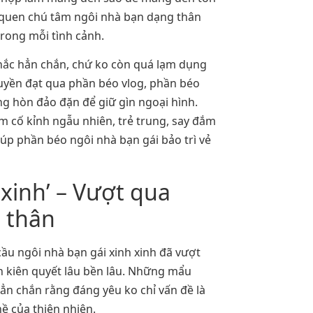
 quen chú tâm ngôi nhà bạn dạng thân
trong mỗi tình cảnh.
chắc hẳn chắn, chứ ko còn quá lạm dụng
uyền đạt qua phần béo vlog, phần béo
g hòn đảo đặn để giữ gìn ngoại hình.
m cố kỉnh ngẫu nhiên, trẻ trung, say đắm
iúp phần béo ngôi nhà bạn gái bảo trì vẻ
 xinh’ – Vượt qua
 thân
ầu ngôi nhà bạn gái xinh xinh đã vượt
án kiên quyết lâu bền lâu. Những mẩu
ẳn chắn rằng đáng yêu ko chỉ vấn đề là
ề của thiên nhiên.