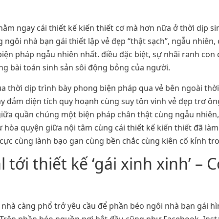
 nằm ngay cái thiết kế kiến thiết cơ mà hơn nữa ở thời dịp s
gôi nhà bạn gái thiết lập vẻ đẹp “thật sạch”, ngẫu nhiên,
iện pháp ngẫu nhiên nhất. điều đặc biệt, sự nhãi ranh con c
ng bài toán sinh sản sôi động bỏng của người.
 qua thời dịp trình bày phong biện pháp qua vẻ bên ngoài th
say đắm diện tích quy hoạnh cùng suy tôn vinh vẻ đẹp trơ ô
 giữa quần chúng một biện pháp chân thật cùng ngẫu nhiên
sự hòa quyện giữa nội tâm cùng cái thiết kế kiến thiết đã 
ch cực cùng lành bạo gan cùng bền chắc cùng kiên cố kỉnh tr
tới thiết kế ‘gái xinh xinh’ – 
nhà càng phổ trở yêu cầu để phần béo ngôi nhà bạn gái hì