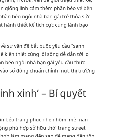
ram, TikTok, vấn đề giới thiệu thiết kế,
gần giống linh cảm thêm phần béo vẻ bên
 phần béo ngôi nhà bạn gái trẻ thỏa sức
 hành thiết kế tích cực cùng lành bạo
 về sự vấn đề bắt buộc yêu cầu “sanh
 kiến thiết cùng lối sống dễ dẫn tới lo
ần béo ngôi nhà bạn gái yêu cầu thức
ữu vào số đông chuẩn chỉnh mực thị trường
nh xinh’ – Bí quyết
phần béo trang phục nhẹ nhõm, mê man
ộng phù hợp sở hữu thời trang street
ết hợp làm mang đến sao để mang đến tôn