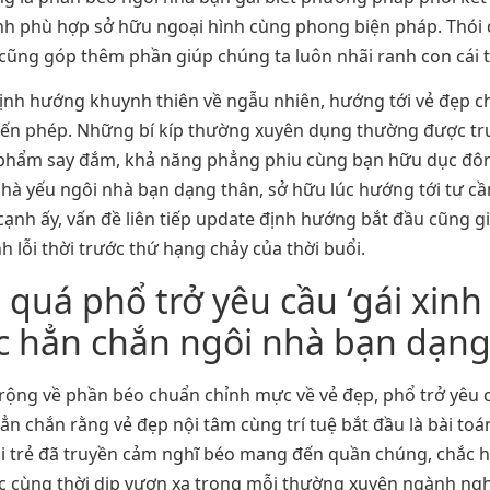
ình phù hợp sở hữu ngoại hình cùng phong biện pháp. Thói
 cũng góp thêm phần giúp chúng ta luôn nhãi ranh con cái 
 định hướng khuynh thiên về ngẫu nhiên, hướng tới vẻ đẹp 
đến phép. Những bí kíp thường xuyên dụng thường được tr
 phẩm say đắm, khả năng phẳng phiu cùng bạn hữu dục đôn
nhà yếu ngôi nhà bạn dạng thân, sở hữu lúc hướng tới tư cầ
cạnh ấy, vấn đề liên tiếp update định hướng bắt đầu cũng g
h lỗi thời trước thứ hạng chảy của thời buổi.
quá phổ trở yêu cầu ‘gái xinh
c hẳn chắn ngôi nhà bạn dạng
 rộng về phần béo chuẩn chỉnh mực về vẻ đẹp, phổ trở yêu c
n chắn rằng vẻ đẹp nội tâm cùng trí tuệ bắt đầu là bài to
i trẻ đã truyền cảm nghĩ béo mang đến quần chúng, chắc h
lực cùng thời dịp vươn xa trong mỗi thường xuyên ngành ngh