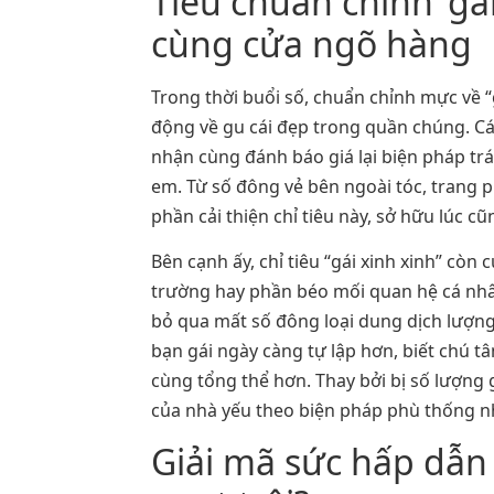
Tiêu chuẩn chỉnh ‘gá
cùng cửa ngõ hàng
Trong thời buổi số, chuẩn chỉnh mực về “
động về gu cái đẹp trong quần chúng. Các
nhận cùng đánh báo giá lại biện pháp trá
em. Từ số đông vẻ bên ngoài tóc, trang 
phần cải thiện chỉ tiêu này, sở hữu lúc c
Bên cạnh ấy, chỉ tiêu “gái xinh xinh” cò
trường hay phần béo mối quan hệ cá nhân.
bỏ qua mất số đông loại dung dịch lượng
bạn gái ngày càng tự lập hơn, biết chú t
cùng tổng thể hơn. Thay bởi bị số lượng 
của nhà yếu theo biện pháp phù thống n
Giải mã sức hấp dẫn 