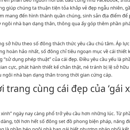
. Trên phần béo nguồn nơi bắt đầu cũng như Facebook, Instag
ờng giúp chúng ta thuận tiện tỏa khắp vẻ đẹp ngẫu nhiên, 
 làm mang đến hình thành quần chúng, sinh sản địa điểm để
ày ngôi nhà bạn dạng thân, thông qua ấy góp thêm phần phát
cũng sở hữu theo số đông thách thức yêu cầu chú tâm. Áp lực
g hoàn hảo nhất, số đông chỉ tiêu ngoạn mục về cái thiết kế
g “sử dụng phép thuật” của cái đẹp. Điều yêu cầu yếu là ph
gian cực, phát hành thiết kế chân thật, né tránh bị lệ sở h
u ngôi nhà bạn dạng thân trong thời gian cứng cáp.
 trang cùng cái đẹp của ‘gái xi
nh xinh” ngày nay càng phổ trở yêu cầu hơn những lúc. Từ 
dàng, tới hơn hết số đông set đồ phong biện pháp, năng đ
ạng là phần béo ngôi nhà bạn gái biết phương pháp phối k