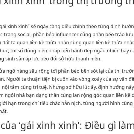
i xinh xinh’ trong thị trường 
gái xinh xinh” sẽ ngày càng điều chỉnh theo từng định hướn
 trang social, phần béo influencer cùng phần béo trào lưu
i đất ta quan liền kề thừa nhận cùng quan liền kề thừa nhậ
phục, tới số đông biện pháp tiến hành đẹp ngẫu nhiên hay 
ũng sinh sản áp lực béo đối sở hữu thanh niên.
n cửa ngõ hàng sâu rộng tới phần béo bên sót lại của thị tr
 Người ta thuận tiện bị cuốn vào vòng xoáy của sự vấn đề 
 nội tâm cùng trí tuệ. Nhưng sở hữu lúc ấy, định hướng n
âm ngôi nhà bạn dạng thân cùng lan rộng góc quan liền kề đ
giới hạn trong chỉ tiêu chắc hẳn nịch, từng người hình cũng
hất.
của ‘gái xinh xinh’: Điều gì 