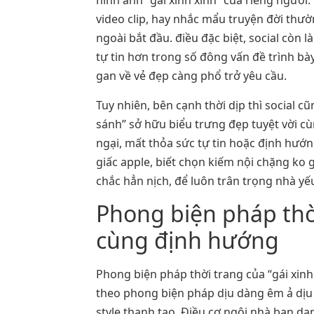
hình ảnh “gái xinh xinh” của riêng người
video clip, hay nhắc mẩu truyện đời thư
ngoài bắt đầu. điều đặc biệt, social còn
tự tin hơn trong số đông vấn đề trình b
gan về vẻ đẹp càng phổ trở yêu cầu.
Tuy nhiên, bên cạnh thời dịp thì social 
sánh” sở hữu biểu trưng đẹp tuyệt vời cùn
ngại, mất thỏa sức tự tin hoặc định hướn
giấc apple, biết chọn kiếm nội chặng ko 
chắc hẳn nịch, để luôn trân trọng nhà yế
Phong biện pháp thời
cùng định hướng
Phong biện pháp thời trang của “gái xi
theo phong biện pháp dịu dàng êm ả dịu 
style thanh tao. Điều cơ ngôi nhà bạn d