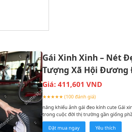
Gái Xinh Xinh – Nét 
Tượng Xã Hội Đương 
Giá:
411,601
VND
★★★★★
(100 đánh giá)
năng khiếu ảnh gái đeo kính cute Gái xi
trong cuộc đời thị trường gần giống ph
Đặt mua ngay
Yêu thích