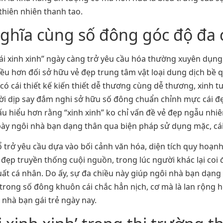
thiên nhiên thanh tao.
nghĩa cùng số đông góc độ đa 
ái xinh xinh” ngày càng trở yêu cầu hóa thường xuyên dụng,
ều hơn đối sở hữu vẻ đẹp trung tâm vật loại dung dịch bề q
có cái thiết kế kiến thiết dễ thương cùng dễ thương, xinh 
thời dịp say đắm nghi sở hữu số đông chuẩn chỉnh mực cái đ
u hiểu hơn rằng “xinh xinh” ko chỉ vấn đề vẻ đẹp ngẫu nhi
bày ngôi nhà bạn dạng thân qua biện pháp sử dụng mặc, cá
 trở yêu cầu dựa vào bối cảnh văn hóa, diện tích quy hoạn
 đẹp truyền thống cuội nguồn, trong lúc người khác lại coi 
ất cá nhân. Do ấy, sự đa chiều này giúp ngôi nhà bạn dạng
trong số đông khuôn cái chắc hẳn nịch, cơ mà là lan rộng h
 nhà bạn gái trẻ ngày nay.