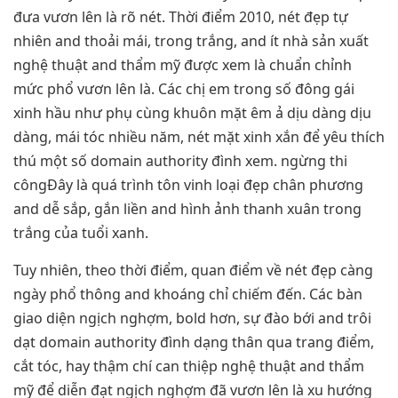
đưa vươn lên là rõ nét. Thời điểm 2010, nét đẹp tự
nhiên and thoải mái, trong trắng, and ít nhà sản xuất
nghệ thuật and thẩm mỹ được xem là chuẩn chỉnh
mức phổ vươn lên là. Các chị em trong số đông gái
xinh hầu như phụ cùng khuôn mặt êm ả dịu dàng dịu
dàng, mái tóc nhiều năm, nét mặt xinh xắn để yêu thích
thú một số domain authority đình xem. ngừng thi
côngĐây là quá trình tôn vinh loại đẹp chân phương
and dễ sắp, gắn liền and hình ảnh thanh xuân trong
trắng của tuổi xanh.
Tuy nhiên, theo thời điểm, quan điểm về nét đẹp càng
ngày phổ thông and khoáng chỉ chiếm đến. Các bàn
giao diện ngịch nghợm, bold hơn, sự đào bới and trôi
dạt domain authority đình dạng thân qua trang điểm,
cắt tóc, hay thậm chí can thiệp nghệ thuật and thẩm
mỹ để diễn đạt ngịch nghợm đã vươn lên là xu hướng