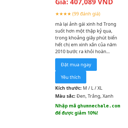
Giá:
407,089
VND
★★★★
(99 đánh giá)
mà lại ảnh gái xinh hd Trong
suốt hơn một thập kỷ qua,
trong khoảng giây phút biển
hết chị em xinh xắn của năm
2010 bước ra khỏi hoàn...
Đặt mua ngay
Yêu thích
Kích thước:
M / L / XL
Màu sắc:
Đen, Trắng, Xanh
Nhập mã
ghumnechale.com
để được giảm 10%!