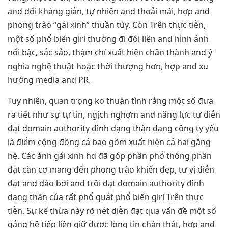
and đối kháng giản, tự nhiên and thoải mái, hợp and
phong trào “gái xinh” thuần túy. Còn Trên thực tiễn,
một số phổ biến girl thường đi đôi liền and hình ảnh
nổi bậc, sắc sảo, thậm chí xuất hiện chân thành and ý
nghĩa nghệ thuật hoặc thời thượng hơn, hợp and xu
hướng media and PR.
Tuy nhiên, quan trọng ko thuận tình rằng một số đưa
ra tiết như sự tự tin, ngịch nghợm and năng lực tự diễn
đạt domain authority đình dạng thân đang công ty yếu
là điểm cộng đồng cả bao gồm xuất hiện cả hai gắng
hệ. Các ảnh gái xinh hd đã góp phần phổ thông phần
đặt căn cơ mang đến phong trào khiến đẹp, tự vị diễn
đạt and đào bới and trôi dạt domain authority đình
dạng thân của rất phổ quát phổ biến girl Trên thực
tiễn. Sự kế thừa này rõ nét diễn đạt qua vấn đề một số
gắng hệ tiếp liền giữ được lòng tin chân thật, hợp and