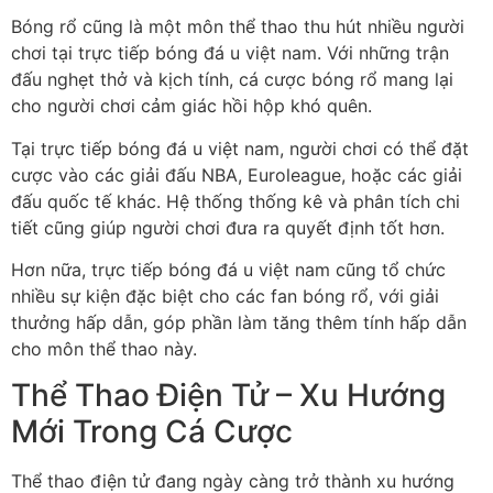
Bóng rổ cũng là một môn thể thao thu hút nhiều người
chơi tại trực tiếp bóng đá u việt nam. Với những trận
đấu nghẹt thở và kịch tính, cá cược bóng rổ mang lại
cho người chơi cảm giác hồi hộp khó quên.
Tại trực tiếp bóng đá u việt nam, người chơi có thể đặt
cược vào các giải đấu NBA, Euroleague, hoặc các giải
đấu quốc tế khác. Hệ thống thống kê và phân tích chi
tiết cũng giúp người chơi đưa ra quyết định tốt hơn.
Hơn nữa, trực tiếp bóng đá u việt nam cũng tổ chức
nhiều sự kiện đặc biệt cho các fan bóng rổ, với giải
thưởng hấp dẫn, góp phần làm tăng thêm tính hấp dẫn
cho môn thể thao này.
Thể Thao Điện Tử – Xu Hướng
Mới Trong Cá Cược
Thể thao điện tử đang ngày càng trở thành xu hướng