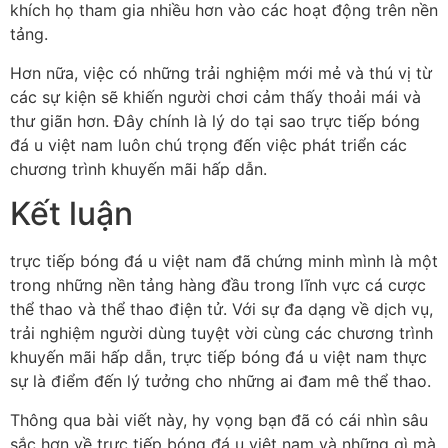
khích họ tham gia nhiều hơn vào các hoạt động trên nền
tảng.
Hơn nữa, việc có những trải nghiệm mới mẻ và thú vị từ
các sự kiện sẽ khiến người chơi cảm thấy thoải mái và
thư giãn hơn. Đây chính là lý do tại sao trực tiếp bóng
đá u việt nam luôn chú trọng đến việc phát triển các
chương trình khuyến mãi hấp dẫn.
Kết luận
trực tiếp bóng đá u việt nam đã chứng minh mình là một
trong những nền tảng hàng đầu trong lĩnh vực cá cược
thể thao và thể thao điện tử. Với sự đa dạng về dịch vụ,
trải nghiệm người dùng tuyệt vời cùng các chương trình
khuyến mãi hấp dẫn, trực tiếp bóng đá u việt nam thực
sự là điểm đến lý tưởng cho những ai đam mê thể thao.
Thông qua bài viết này, hy vọng bạn đã có cái nhìn sâu
sắc hơn về trực tiếp bóng đá u việt nam và những gì mà