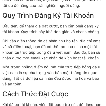
tối ưu để nâng cao trải nghiệm người dùng.
Quy Trình Đăng Ký Tài Khoản
Đầu tiên, để tham gia đặt cược, bạn cần phải đăng ký
tài khoản. Quy trình này khá đơn giản và nhanh chóng.
Chỉ cần điền thông tin cá nhân như họ tên, địa chỉ email
và số điện thoại, bạn đã có thể tạo cho mình một tài
khoản tại trực tiếp bóng đá u việt nam. Sau đó, bạn sẽ
nhận được một email xác nhận để kích hoạt tài khoản.
Một trong những điểm nổi bật của trực tiếp bóng đá u
việt nam là sự chú trọng vào bảo mật thông tin người
dùng. Tất cả dữ liệu cá nhân đều được mã hóa và bảo
vệ an toàn.
Cách Thức Đặt Cược
Khi đã có tài khoản, việc đặt cược trở nên dễ dàng hơn