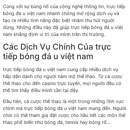
Cùng với sự bùng nổ của công nghệ thông tin, trực tiếp
bóng đá u việt nam nhanh chóng mở rộng dịch vụ và
tạo ra nhiều tính năng đặc biệt nhằm thu hút người
dùng. Những điều này đã giúp trực tiếp bóng đá u việt
nam khẳng định vị trí của mình trên thị trường.
Các Dịch Vụ Chính Của trực
tiếp bóng đá u việt nam
trực tiếp bóng đá u việt nam cung cấp nhiều dịch vụ
hấp dẫn dành cho người hâm mộ thể thao. Từ cá cược
thể thao cho đến casino trực tuyến, mọi người đều có
thể tìm thấy điều mình cần tại đây.
Đầu tiên, cá cược thể thao là một trong những lĩnh vực
chính mà trực tiếp bóng đá u việt nam mang đến. Người
chơi có thể tham gia đặt cược cho hầu hết các môn thể
thao phổ biến như bóng đá, tennis hay bóng rổ…