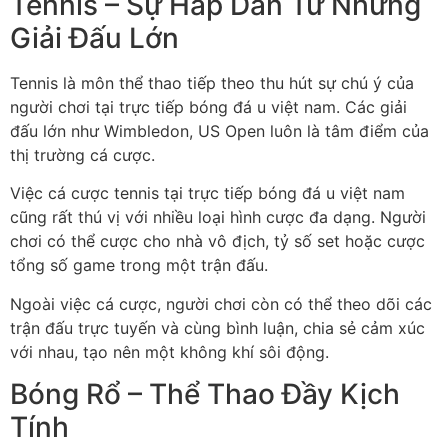
Tennis – Sự Hấp Dẫn Từ Những
Giải Đấu Lớn
Tennis là môn thể thao tiếp theo thu hút sự chú ý của
người chơi tại trực tiếp bóng đá u việt nam. Các giải
đấu lớn như Wimbledon, US Open luôn là tâm điểm của
thị trường cá cược.
Việc cá cược tennis tại trực tiếp bóng đá u việt nam
cũng rất thú vị với nhiều loại hình cược đa dạng. Người
chơi có thể cược cho nhà vô địch, tỷ số set hoặc cược
tổng số game trong một trận đấu.
Ngoài việc cá cược, người chơi còn có thể theo dõi các
trận đấu trực tuyến và cùng bình luận, chia sẻ cảm xúc
với nhau, tạo nên một không khí sôi động.
Bóng Rổ – Thể Thao Đầy Kịch
Tính